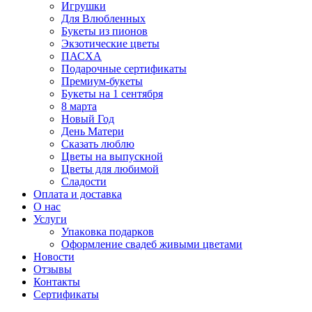
Игрушки
Для Влюбленных
Букеты из пионов
Экзотические цветы
ПАСХА
Подарочные сертификаты
Премиум-букеты
Букеты на 1 сентября
8 марта
Новый Год
День Матери
Сказать люблю
Цветы на выпускной
Цветы для любимой
Сладости
Оплата и доставка
О нас
Услуги
Упаĸовĸа подарĸов
Оформление свадеб живыми цветами
Новости
Отзывы
Контакты
Сертификаты