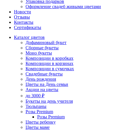
Упаĸовĸа подарĸов
Оформление свадеб живыми цветами
Новости
Отзывы
Контакты
Сертификаты
Каталог цветов
Дофаминовый букет
Сборные букеты
Моно букеты
Композиции в коробках
Композиции в корзинах
Композиции в сумочках
Свадебные букеты
День рождения
Цветы на День семьи
Акции на цветы
до 3000 ₽
Букеты на день учителя
Тюльпаны
Розы Premium
Розы Premium
Цветы ребенку
Цветы маме