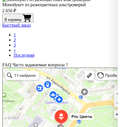
Монобукет из разноцветных альстромерий
2 650 ₽
В корзину
Быстрый заказ
1
2
3
»
Последняя
FAQ
Часто задаваемые вопросы
?
Pro. Цветы
Магазин цветов в Нижнем Новгороде
Доставка цветов и букетов в Нижнем Новгороде