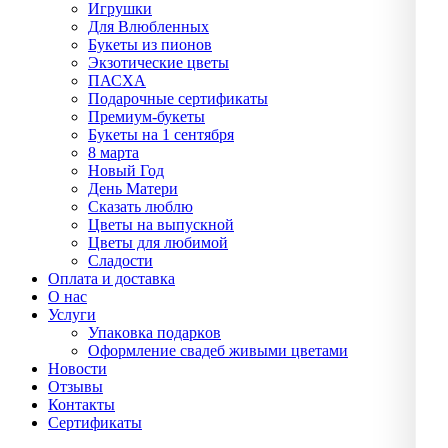
Игрушки
Для Влюбленных
Букеты из пионов
Экзотические цветы
ПАСХА
Подарочные сертификаты
Премиум-букеты
Букеты на 1 сентября
8 марта
Новый Год
День Матери
Сказать люблю
Цветы на выпускной
Цветы для любимой
Сладости
Оплата и доставка
О нас
Услуги
Упаĸовĸа подарĸов
Оформление свадеб живыми цветами
Новости
Отзывы
Контакты
Сертификаты