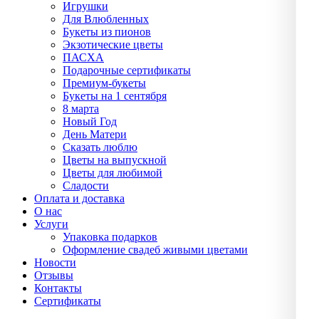
Игрушки
Для Влюбленных
Букеты из пионов
Экзотические цветы
ПАСХА
Подарочные сертификаты
Премиум-букеты
Букеты на 1 сентября
8 марта
Новый Год
День Матери
Сказать люблю
Цветы на выпускной
Цветы для любимой
Сладости
Оплата и доставка
О нас
Услуги
Упаĸовĸа подарĸов
Оформление свадеб живыми цветами
Новости
Отзывы
Контакты
Сертификаты