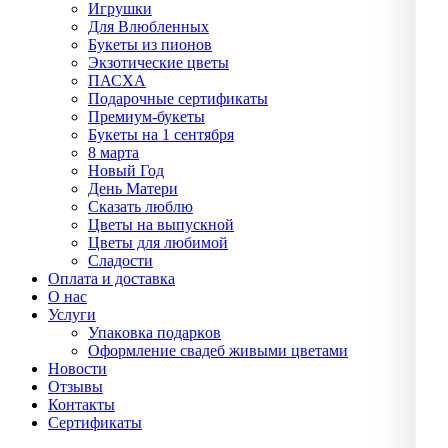
Игрушки
Для Влюбленных
Букеты из пионов
Экзотические цветы
ПАСХА
Подарочные сертификаты
Премиум-букеты
Букеты на 1 сентября
8 марта
Новый Год
День Матери
Сказать люблю
Цветы на выпускной
Цветы для любимой
Сладости
Оплата и доставка
О нас
Услуги
Упаĸовĸа подарĸов
Оформление свадеб живыми цветами
Новости
Отзывы
Контакты
Сертификаты