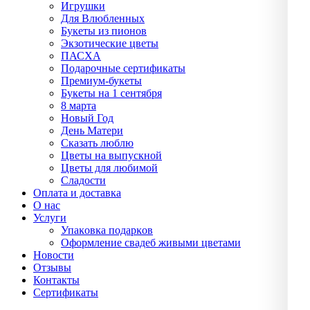
Игрушки
Для Влюбленных
Букеты из пионов
Экзотические цветы
ПАСХА
Подарочные сертификаты
Премиум-букеты
Букеты на 1 сентября
8 марта
Новый Год
День Матери
Сказать люблю
Цветы на выпускной
Цветы для любимой
Сладости
Оплата и доставка
О нас
Услуги
Упаĸовĸа подарĸов
Оформление свадеб живыми цветами
Новости
Отзывы
Контакты
Сертификаты