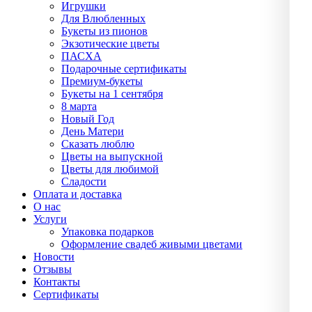
Игрушки
Для Влюбленных
Букеты из пионов
Экзотические цветы
ПАСХА
Подарочные сертификаты
Премиум-букеты
Букеты на 1 сентября
8 марта
Новый Год
День Матери
Сказать люблю
Цветы на выпускной
Цветы для любимой
Сладости
Оплата и доставка
О нас
Услуги
Упаĸовĸа подарĸов
Оформление свадеб живыми цветами
Новости
Отзывы
Контакты
Сертификаты