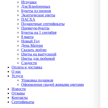
Игрушки
Для Влюбленных
Букеты из пионов
Экзотические цветы
ПАСХА
Подарочные сертификаты
Премиум-букеты
Букеты на 1 сентября
8 марта
Новый Год
День Матери
Сказать люблю
Цветы на выпускной
Цветы для любимой
Сладости
Оплата и доставка
О нас
Услуги
Упаĸовĸа подарĸов
Оформление свадеб живыми цветами
Новости
Отзывы
Контакты
Сертификаты