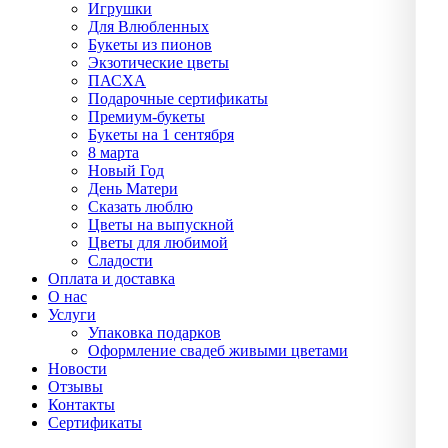
Игрушки
Для Влюбленных
Букеты из пионов
Экзотические цветы
ПАСХА
Подарочные сертификаты
Премиум-букеты
Букеты на 1 сентября
8 марта
Новый Год
День Матери
Сказать люблю
Цветы на выпускной
Цветы для любимой
Сладости
Оплата и доставка
О нас
Услуги
Упаĸовĸа подарĸов
Оформление свадеб живыми цветами
Новости
Отзывы
Контакты
Сертификаты