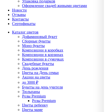
Упаĸовĸа подарĸов
Оформление свадеб живыми цветами
Новости
Отзывы
Контакты
Сертификаты
Каталог цветов
Дофаминовый букет
Сборные букеты
Моно букеты
Композиции в коробках
Композиции в корзинах
Композиции в сумочках
Свадебные букеты
День рождения
Цветы на День семьи
Акции на цветы
до 3000 ₽
Букеты на день учителя
Тюльпаны
Розы Premium
Розы Premium
Цветы ребенку
Цветы маме