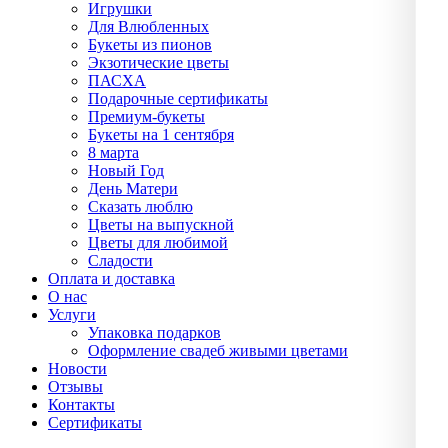
Игрушки
Для Влюбленных
Букеты из пионов
Экзотические цветы
ПАСХА
Подарочные сертификаты
Премиум-букеты
Букеты на 1 сентября
8 марта
Новый Год
День Матери
Сказать люблю
Цветы на выпускной
Цветы для любимой
Сладости
Оплата и доставка
О нас
Услуги
Упаĸовĸа подарĸов
Оформление свадеб живыми цветами
Новости
Отзывы
Контакты
Сертификаты