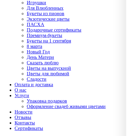
Игрушки
Для Влюбленных
Букеты из пионов
Экзотические цветы
ПАСХА
Подарочные сертификаты
Премиум-букеты
Букеты на 1 сентября
8 марта
Новый Год
День Матери
Сказать люблю
Цветы на выпускной
Цветы для любимой
Сладости
Оплата и доставка
О нас
Услуги
Упаĸовĸа подарĸов
Оформление свадеб живыми цветами
Новости
Отзывы
Контакты
Сертификаты