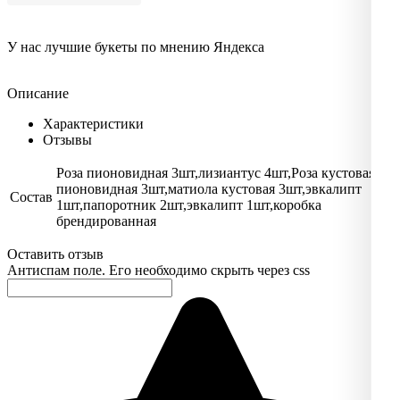
У нас лучшие букеты по мнению Яндекса
Описание
Характеристики
Отзывы
Роза пионовидная 3шт,лизиантус 4шт,Роза кустовая
пионовидная 3шт,матиола кустовая 3шт,эвкалипт
Состав
1шт,папоротник 2шт,эвкалипт 1шт,коробка
брендированная
Оставить отзыв
Антиспам поле. Его необходимо скрыть через css