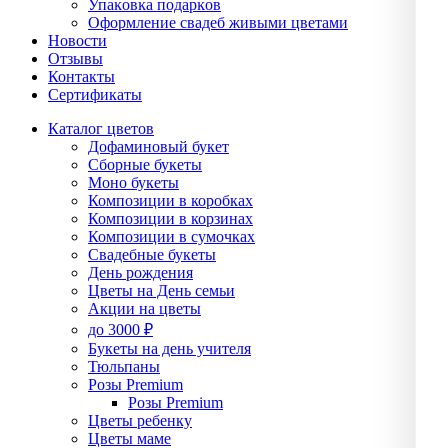
Упаĸовĸа подарĸов
Оформление свадеб живыми цветами
Новости
Отзывы
Контакты
Сертификаты
Каталог цветов
Дофаминовый букет
Сборные букеты
Моно букеты
Композиции в коробках
Композиции в корзинах
Композиции в сумочках
Свадебные букеты
День рождения
Цветы на День семьи
Акции на цветы
до 3000 ₽
Букеты на день учителя
Тюльпаны
Розы Premium
Розы Premium
Цветы ребенку
Цветы маме