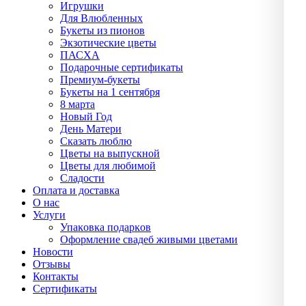
Игрушки
Для Влюбленных
Букеты из пионов
Экзотические цветы
ПАСХА
Подарочные сертификаты
Премиум-букеты
Букеты на 1 сентября
8 марта
Новый Год
День Матери
Сказать люблю
Цветы на выпускной
Цветы для любимой
Сладости
Оплата и доставка
О нас
Услуги
Упаĸовĸа подарĸов
Оформление свадеб живыми цветами
Новости
Отзывы
Контакты
Сертификаты