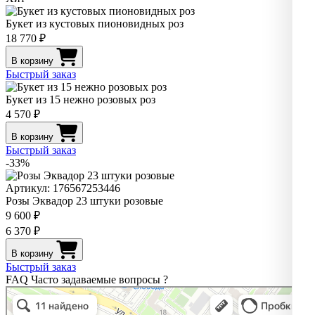
Букет из кустовых пионовидных роз
18 770 ₽
В корзину
Быстрый заказ
Букет из 15 нежно розовых роз
4 570 ₽
В корзину
Быстрый заказ
-33%
Артикул: 176567253446
Розы Эквадор 23 штуки розовые
9 600 ₽
6 370 ₽
В корзину
Быстрый заказ
FAQ
Часто задаваемые вопросы
?
Pro. Цветы
Магазин цветов в Нижнем Новгороде
Доставка цветов и букетов в Нижнем Новгороде