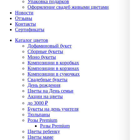
Упаĸовĸа подарĸов
Оформление свадеб живыми цветами
Новости
Отзывы
Контакты
Сертификаты
Каталог цветов
Дофаминовый букет
Сборные букеты
Моно букеты
Композиции в коробках
Композиции в корзинах
Композиции в сумочках
Свадебные букеты
День рождения
Цветы на День семьи
Акции на цветы
до 3000 ₽
Букеты на день учителя
Тюльпаны
Розы Premium
Розы Premium
Цветы ребенку
Цветы маме