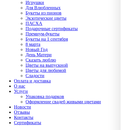
Игрушки
Для Влюбленных
Букеты из пионов
Экзотические цветы
ПАСХА
Подарочные сертификаты
Премиум-букеты
Букеты на 1 сентября
8 марта
Новый Год
День Матери
Сказать люблю
Цветы на выпускной
Цветы для любимой
Сладости
Оплата и доставка
О нас
Услуги
Упаĸовĸа подарĸов
Оформление свадеб живыми цветами
Новости
Отзывы
Контакты
Сертификаты