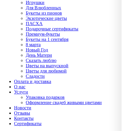
Игрушки
Для Влюбленных
Букеты из пионов
Экзотические цветы
ПАСХА
Подарочные сертификаты
Премиум-букеты
Букеты на 1 сентября
8 марта
Новый Год
День Матери
Сказать люблю
Цветы на выпускной
Цветы для любимой
Сладости
Оплата и доставка
О нас
Услуги
Упаĸовĸа подарĸов
Оформление свадеб живыми цветами
Новости
Отзывы
Контакты
Сертификаты