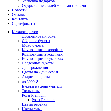
Упаĸовĸа подарĸов
Оформление свадеб живыми цветами
Новости
Отзывы
Контакты
Сертификаты
Каталог цветов
Дофаминовый букет
Сборные букеты
Моно букеты
Композиции в коробках
Композиции в корзинах
Композиции в сумочках
Свадебные букеты
День рождения
Цветы на День семьи
Акции на цветы
до 3000 ₽
Букеты на день учителя
Тюльпаны
Розы Premium
Розы Premium
Цветы ребенку
Цветы маме