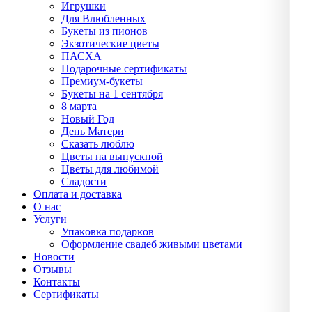
Игрушки
Для Влюбленных
Букеты из пионов
Экзотические цветы
ПАСХА
Подарочные сертификаты
Премиум-букеты
Букеты на 1 сентября
8 марта
Новый Год
День Матери
Сказать люблю
Цветы на выпускной
Цветы для любимой
Сладости
Оплата и доставка
О нас
Услуги
Упаĸовĸа подарĸов
Оформление свадеб живыми цветами
Новости
Отзывы
Контакты
Сертификаты