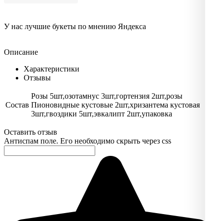
У нас лучшие букеты по мнению Яндекса
Описание
Характеристики
Отзывы
Розы 5шт,озотамнус 3шт,гортензия 2шт,розы
Состав
Пионовидные кустовые 2шт,хризантема кустовая
3шт,гвоздики 5шт,эвкалипт 2шт,упаковка
Оставить отзыв
Антиспам поле. Его необходимо скрыть через css