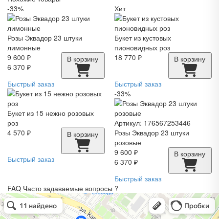
-33%
Хит
Розы Эквадор 23 штуки
Букет из кустовых
лимонные
пионовидных роз
9 600 ₽
18 770 ₽
В корзину
В корзину
6 370 ₽
Быстрый заказ
Быстрый заказ
-33%
Букет из 15 нежно розовых
роз
Артикул: 176567253446
4 570 ₽
Розы Эквадор 23 штуки
В корзину
розовые
9 600 ₽
В корзину
Быстрый заказ
6 370 ₽
Быстрый заказ
FAQ
Часто задаваемые вопросы
?
Pro. Цветы
Магазин цветов в Нижнем Новгороде
Доставка цветов и букетов в Нижнем Новгороде